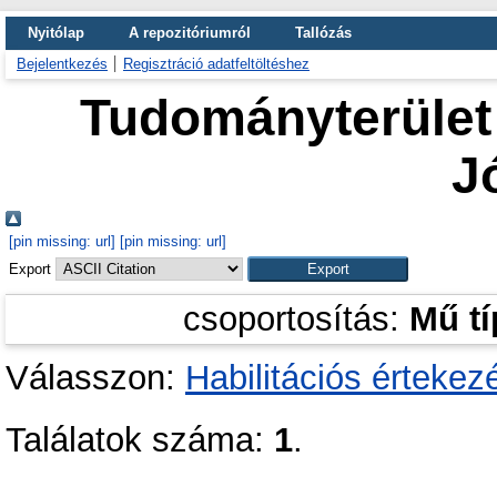
Nyitólap
A repozitóriumról
Tallózás
Bejelentkezés
Regisztráció adatfeltöltéshez
Tudományterület 
J
[pin missing: url]
[pin missing: url]
Export
csoportosítás:
Mű t
Válasszon:
Habilitációs értekez
Találatok száma:
1
.