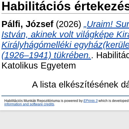
Habilitációs értekezé
Pálfi, József
(2026)
„Uraim! Sur
István, akinek volt világképe Ki
Királyhágómelléki egyház(kerület
(1926–1941) tükrében.
. Habilit
Katolikus Egyetem
A lista elkészítésének 
Habilitációs Munkák Repozitóriuma is powered by
EPrints 3
which is developed
information and software credits
.