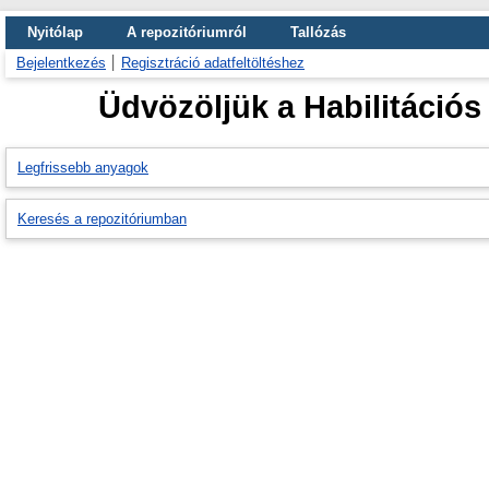
Nyitólap
A repozitóriumról
Tallózás
Bejelentkezés
Regisztráció adatfeltöltéshez
Üdvözöljük a Habilitáció
Legfrissebb anyagok
Keresés a repozitóriumban