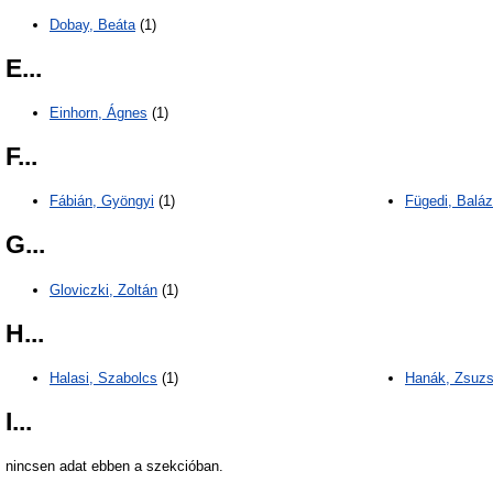
Dobay, Beáta
(1)
E...
Einhorn, Ágnes
(1)
F...
Fábián, Gyöngyi
(1)
Fügedi, Balá
G...
Gloviczki, Zoltán
(1)
H...
Halasi, Szabolcs
(1)
Hanák, Zsuz
I...
nincsen adat ebben a szekcióban.