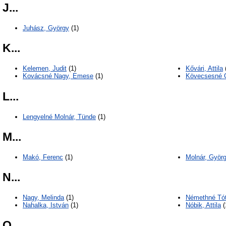
J...
Juhász, György
(1)
K...
Kelemen, Judit
(1)
Kővári, Attila
Kovácsné Nagy, Emese
(1)
Kövecsesné G
L...
Lengyelné Molnár, Tünde
(1)
M...
Makó, Ferenc
(1)
Molnár, Györ
N...
Nagy, Melinda
(1)
Némethné Tó
Nahalka, István
(1)
Nóbik, Attila
(
O...