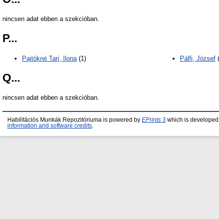
nincsen adat ebben a szekcióban.
P...
Pajtókné Tari, Ilona
(1)
Pálfi, József
(
Q...
nincsen adat ebben a szekcióban.
Habilitációs Munkák Repozitóriuma is powered by
EPrints 3
which is developed
information and software credits
.