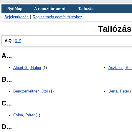
Nyitólap
A repozitóriumról
Tallózás
Bejelentkezés
Regisztráció adatfeltöltéshez
Tallózás
A-Q
|
R-Z
A...
Albert G., Gábor
(1)
Asztalos, Be
B...
Benczenleitner, Ottó
(1)
Berta, Péter
(
C...
Csiba, Péter
(1)
D...